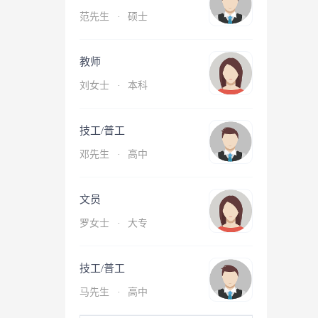
范先生
·
硕士
教师
刘女士
·
本科
技工/普工
邓先生
·
高中
文员
罗女士
·
大专
技工/普工
马先生
·
高中